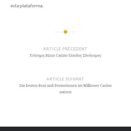
esta plataforma.
Navigation
de
ARTICLE PRÉCÉDENT
l’article
Επίσημη Bizzo Casino Είσοδος Σύνδεσμος
ARTICLE SUIVANT
Die besten Boni und Promotionen im Millioner Casino
nutzen